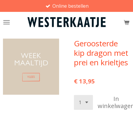
Online bestellen
Ga
direct
naar
de
hoofdinhoud
Geroosterde
kip dragon met
prei en krieltjes
€ 13,95
In
winkelwage