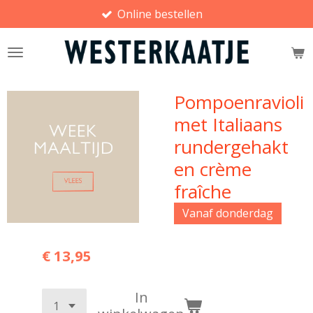
Online bestellen
Ga
direct
naar
de
hoofdinhoud
Pompoenravioli
met Italiaans
rundergehakt
en crème
fraîche
Vanaf donderdag
€ 13,95
In