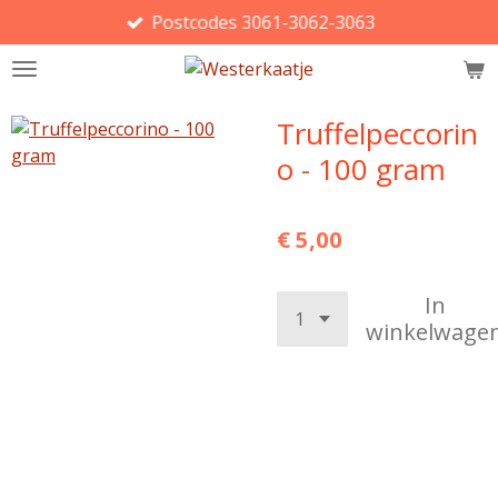
Postcodes 3061-3062-3063
Ga
direct
naar
de
Truffelpeccorin
hoofdinhoud
o - 100 gram
€ 5,00
In
winkelwage